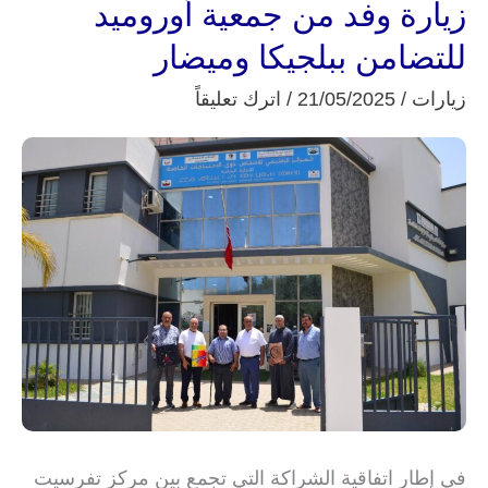
زيارة وفد من جمعية أوروميد
زيارة
وفد
للتضامن ببلجيكا وميضار
من
زيارات
/
21/05/2025
/
اترك تعليقاً
جمعية
أوروميد
للتضامن
ببلجيكا
وميضار
في إطار اتفاقية الشراكة التي تجمع بين مركز تفرسيت