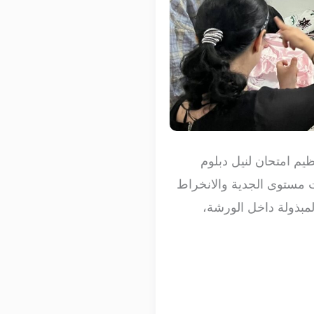
راكة مع المديرية الإقليمية للتعاون الوطني بالدريوش، تم يوم 10 يوليو 2026 تنظيم امتحان لنيل دبلوم
ت مستوى الجدية والانخراط
لمبذولة داخل الورشة،