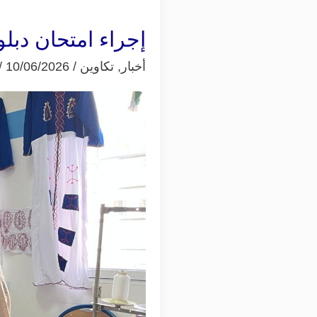
إجراء امتحان دبل
إجراء
امتحان
أخبار
,
تكاوين
/
10/06/2026
/
دبلوم
الخياطة
لفائدة
المستفيدين
في
أجواء
تنظيمية
جيدة