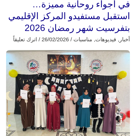
في أجواء روحانية مميزة…
في
أجواء
استقبل مستفيدو المركز الإقليمي
روحانية
بتفرسيت شهر رمضان 2026
مميزة…
أخبار
,
فيديوهات
,
مناسبات
/
26/02/2026
/
اترك تعليقاً
استقبل
مستفيدو
المركز
الإقليمي
بتفرسيت
شهر
رمضان
2026