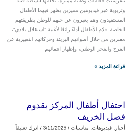
بتفرسيت فعاليات وطنية مميزة، تخلّلتها أنشطة فنية
وتربوية عبر فيديوهين مميزين يظهر فيهما الأطفال
المستفيدون وهم يعبرون عن حبهم للوطن بطريقتهم
الخاصة. قدّم الأطفال أداءً رائعًا لأغنية “استقلال بلادي”،
معبرين من خلال أصواتهم البريئة وحركاتهم التعبيرية عن
الفرح والفخر الوطني، وإظهار انتمائهم
قراءة المزيد »
احتفال أطفال المركز بقدوم
احتفال
أطفال
فصل الخريف
المركز
أخبار
,
فيديوهات
,
مناسبات
/
3/11/2025
/
اترك تعليقاً