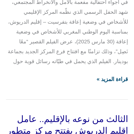
في أجواء احتفالية مفعمة بالأمل والانخراط المجتمعي،
شهد الحفل الرسمي الذي نظّمه المركز الإقليمي
للأشخاص في وضعية إعاقة بتفرسيت – إقليم الدريوش،
بمناسبة اليوم الوطني المغربي للأشخاص في وضعية
إعاقة (30 مارس 2025)، عرض الفيلم القصير “معًا
نَصِل”، وذلك تزامنًا مع افتتاح فرع المركز الجديد بجماعة
بودينار. الفيلم الذي يحمل في طيّاته رسائل قوية حول
قراءة المزيد »
الثالث من نوعه بالإقليم.. عامل
الثالث
من
إقليم الدريوش يفتتح مركز متطور