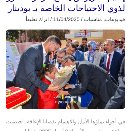
نوعه
لذوي الاحتياجات الخاصة بـ بودينار
بالإقليم..
فيديوهات
,
مناسبات
/
11/04/2025
/
اترك تعليقاً
عامل
إقليم
الدريوش
يفتتح
مركز
متطور
لذوي
الاحتياجات
الخاصة
بـ
بودينار
في أجواء يملؤها الأمل والاهتمام بقضايا الإعاقة، احتضنت